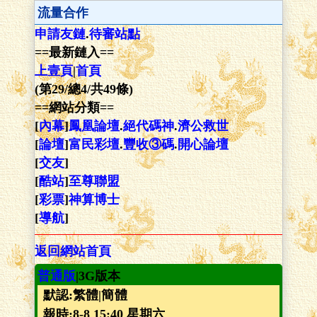
流量合作
申請友鏈
.
待審站點
==最新鏈入==
上壹頁
|
首頁
(第29/總4/共49條)
==網站分類==
[
內幕
]
鳳凰論壇
.
絕代碼神
.
濟公救世
[
論壇
]
富民彩壇
.
豐收③碼
.
開心論壇
[
交友
]
[
酷站
]
至尊聯盟
[
彩票
]
神算博士
[
導航
]
返回網站首頁
普通版
|3G版本
默認:繁體|
簡體
報時:8-8 15:40 星期六