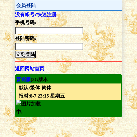
会员登陆
没有帐号?快速注册
手机号码:
登陆密码:
返回网站首页
普通版
|3G版本
默认:
繁体
|简体
报时:8-7 23:15 星期五